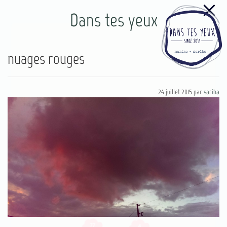
Dans tes yeux
nuages rouges
24 juillet 2015
par
sariha
77
4